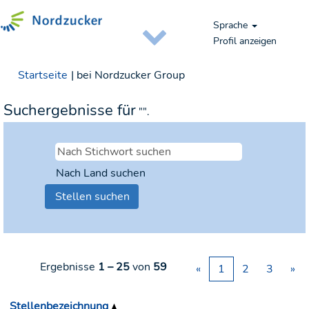
Sprache
Profil anzeigen
(aktuelle
Startseite
|
bei Nordzucker Group
Seite)
Suchergebnisse für
"".
Nach Land suchen
Ergebnisse
1 – 25
von
59
«
1
2
3
»
Stellenbezeichnung