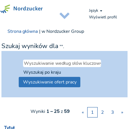
Język
Wyświetl profil
(bieżąca
Strona główna
|
w Nordzucker Group
strona)
Szukaj wyników dla
"".
Wyszukaj po kraju
Wyniki
1 – 25
z
59
«
1
2
3
»
Tytuł