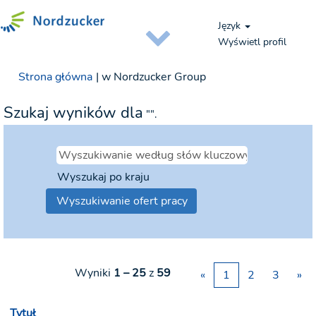
Język
Wyświetl profil
(bieżąca
Strona główna
|
w Nordzucker Group
strona)
Szukaj wyników dla
"".
Wyszukaj po kraju
Wyniki
1 – 25
z
59
«
1
2
3
»
Tytuł