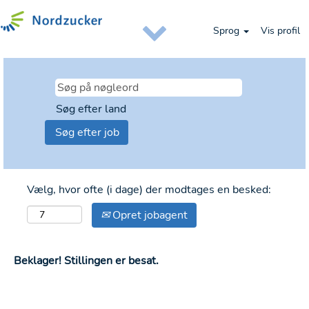
Sprog
Vis profil
Søg efter land
Vælg, hvor ofte (i dage) der modtages en besked:
Opret jobagent
Beklager! Stillingen er besat.