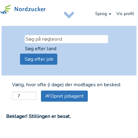
Sprog
Vis profil
Søg efter land
Vælg, hvor ofte (i dage) der modtages en besked:
Opret jobagent
Beklager! Stillingen er besat.