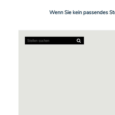
Wenn Sie kein passendes Ste
Bildschirmausleseprogramme
können
die
folgende
durchsuchbare
Karte
nicht
lesen.