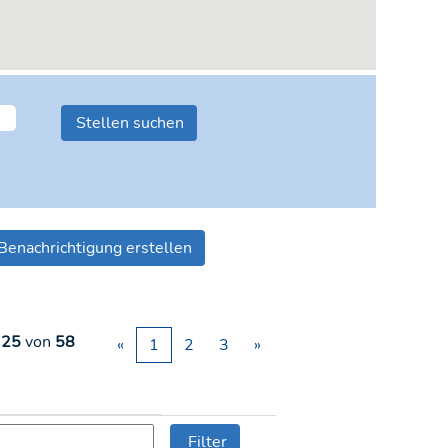
Benachrichtigung erstellen
 25
von
58
«
1
2
3
»