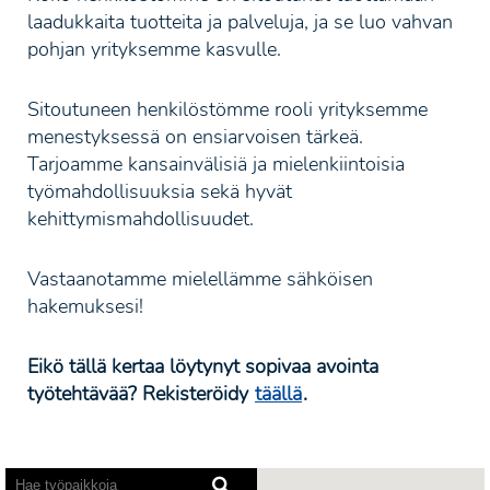
laadukkaita tuotteita ja palveluja, ja se luo vahvan
pohjan yrityksemme kasvulle.
Sitoutuneen henkilöstömme rooli yrityksemme
menestyksessä on ensiarvoisen tärkeä.
Tarjoamme kansainvälisiä ja mielenkiintoisia
työmahdollisuuksia sekä hyvät
kehittymismahdollisuudet.
Vastaanotamme mielellämme sähköisen
hakemuksesi!
Eikö tällä kertaa löytynyt sopivaa avointa
työtehtävää? Rekisteröidy
täällä
.
Näytönlukuohjelmat