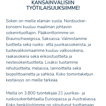
KANSAINVÄLISIIN
TYÖTILAISUUKSIIMME!
Sokeri on meille elämän suola. Nordzucker-
konserni kuuluu maailman johtaviin
sokerintuottajiin. Pääkonttorimme on
Braunschweigissa, Saksassa. Valmistamme
tuotteita sekä ruoko- että juurikassokerista, ja
tuotevalikoimaamme kuuluu valkosokeria,
raakasokeria sekä erikoistuotteita ja
nestesokerituotteita. Lisäksi tuotamme
rehutuotteita, melassia, lannoitteita sekä
biopolttoainetta ja sähköä. Koko toimintaketjun
kestävyys on meille tärkeää.
Meillä on 3.800 työntekijää 21 juurikas- ja
ruokosokeritehtaalla Euroopassa ja Australiassa.
Koko henkilöstömme on sitoutunut tuottamaan